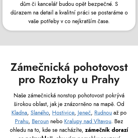
dům či kancelář budou opět bezpečné. S
důrazem na detail a kvalitní práci se postaráme o
vaše potřeby v co nejkratším čase.
Zámečnická pohotovost
pro Roztoky u Prahy
Naše zámečnická nonstop pohotovost pokrývá
širokou oblast, jak je znázorněno na mapě. Od
Kladna
,
Slaného
,
Hostivice
,
Jeneč
,
Rudnou
až po
Prahu
,
Beroun
nebo
Kralupy nad Vltavou
. Bez
ohledu na to, kde se nacházíte,
zámečník dorazí