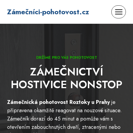
Přeskočit
Zámečníci-pohotovost.cz
na
obsah
DRŽÍME PRO VÁS POHOTOVOST
ZÁMEČNICTVÍ
HOSTIVICE NONSTOP
Zámečnická pohotovost Roztoky u Prahy
je
připravena okamžitě reagovat na nouzové situace.
Zámečník dorazí do 45 minut a pomůže vám s
otevřením zabouchnutých dveří, ztracenými nebo