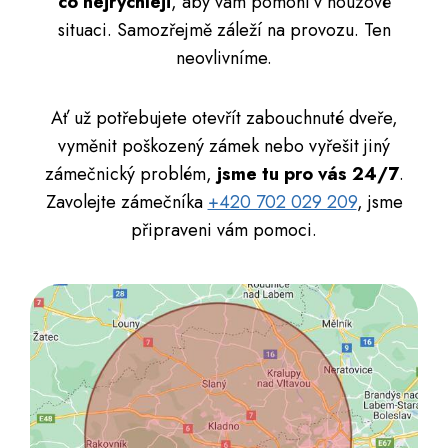
co nejrychleji
, aby vám pomohl v nouzové
situaci. Samozřejmě záleží na provozu. Ten
neovlivníme.
Ať už potřebujete otevřít zabouchnuté dveře,
vyměnit poškozený zámek nebo vyřešit jiný
zámečnický problém,
jsme tu pro vás 24/7
.
Zavolejte zámečníka
+420 702 029 209
, jsme
připraveni vám pomoci.