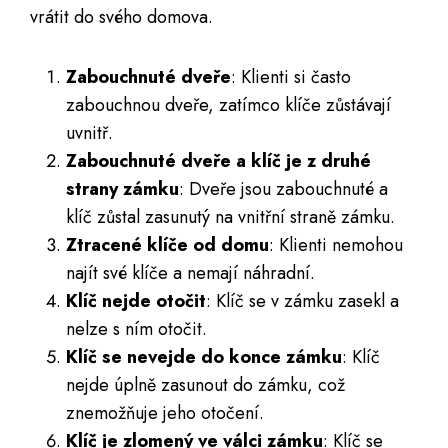
vrátit do svého domova.
Zabouchnuté dveře
: Klienti si často
zabouchnou dveře, zatímco klíče zůstávají
uvnitř.
Zabouchnuté dveře a klíč je z druhé
strany zámku
: Dveře jsou zabouchnuté a
klíč zůstal zasunutý na vnitřní straně zámku.
Ztracené klíče od domu
: Klienti nemohou
najít své klíče a nemají náhradní.
Klíč nejde otočit
: Klíč se v zámku zasekl a
nelze s ním otočit.
Klíč se nevejde do konce zámku
: Klíč
nejde úplně zasunout do zámku, což
znemožňuje jeho otočení.
Klíč je zlomený ve válci zámku
: Klíč se